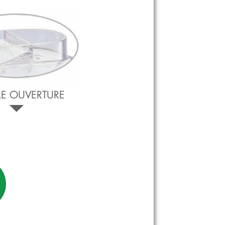
ns, la viande et
rette, les sauces...
E OUVERTURE
s liquides.