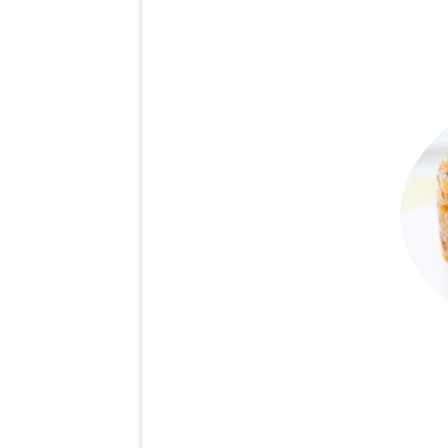
Mini hachoir
Glace
Trancheur
CUIRE
Robot Cuiseur Multifonction
Cuiseur Vapeur
PETIT DEJEUNER
Toaster