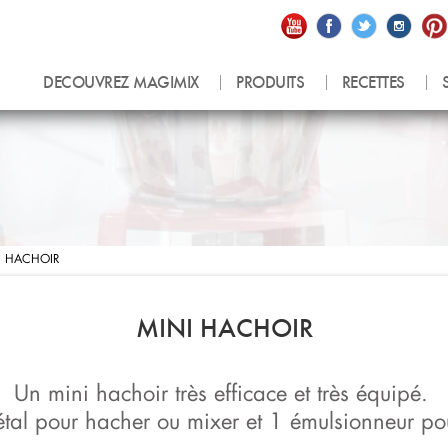
Blender Power
Mini hachoir
Glace
Trancheur
DECOUVREZ MAGIMIX
PRODUITS
RECETTES
I HACHOIR
MINI HACHOIR
Un mini hachoir très efficace et très équipé.
tal pour hacher ou mixer et 1 émulsionneur pou