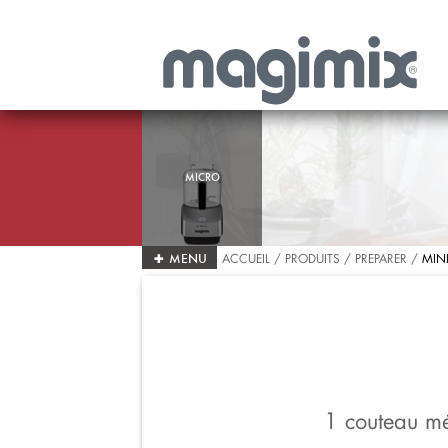
MICRO
+
MENU
ACCUEIL
/ PRODUITS / PREPARER /
MIN
PREPARER
Robot Cuiseur Multifonction
Robot Multifonction
1 couteau mé
Extracteur de jus Multifonction
Blender Power